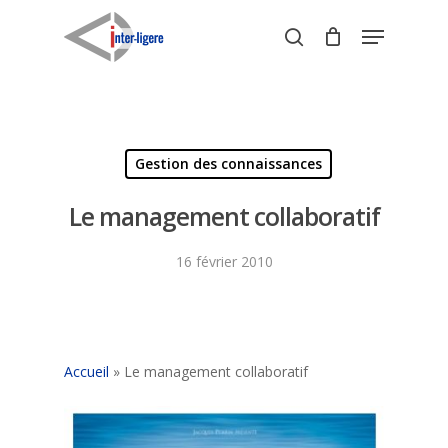
Skip
Menu
to
search
Close
main
Menu
content
Gestion des connaissances
Le management collaboratif
16 février 2010
Accueil
»
Le management collaboratif