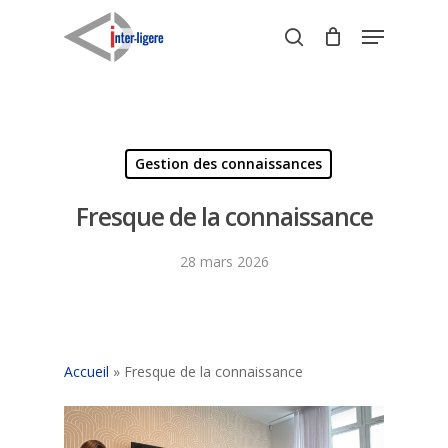
Skip
Menu
to
search
Close
main
Menu
content
Gestion des connaissances
Fresque de la connaissance
28 mars 2026
Accueil
»
Fresque de la connaissance