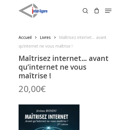
Skip
Menu
to
search
Close
main
Menu
content
Accueil
Livres
Maîtrisez internet… avant
qu’internet ne vous maîtrise !
Maîtrisez internet… avant
qu’internet ne vous
maîtrise !
20,00
€