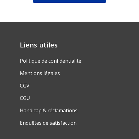
partenaires ou prospects.
Ils sont aussi le meilleur moyen
pour :
sensibiliser vos collaborateurs
à la révolution numérique en marche
et les mobiliser vers une meilleure
Liens utiles
gestion des informations.
Politique de confidentialité
Ils nous ont fait confiance : le CNOSF
Mentions légales
et la SNCF
CGV
CGU
Handicap & réclamations
Enquêtes de satisfaction