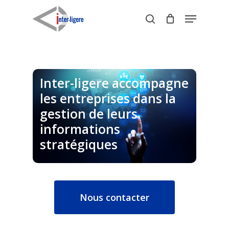
Skip
Menu
to
search
Close
main
Menu
content
Inter-ligere accompagne
les entreprises dans la
gestion de leurs
informations
stratégiques
Nous contacter