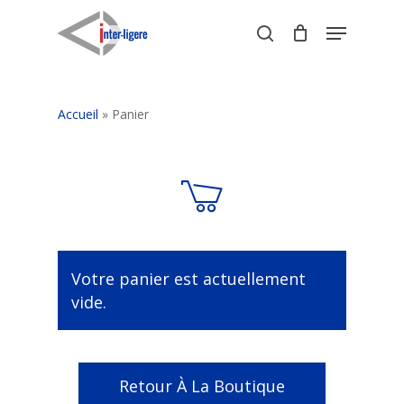
Skip
Menu
to
search
Close
main
Menu
content
Accueil
»
Panier
Votre panier est actuellement
vide.
Retour À La Boutique