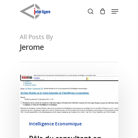
Skip
Menu
to
search
Close
main
Menu
content
All Posts By
Jerome
Intelligence Economique