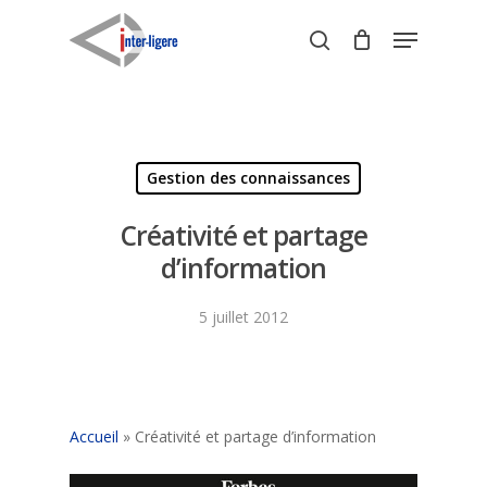
Skip
Menu
to
search
Close
main
Menu
content
Gestion des connaissances
Créativité et partage
d’information
5 juillet 2012
Accueil
»
Créativité et partage d’information