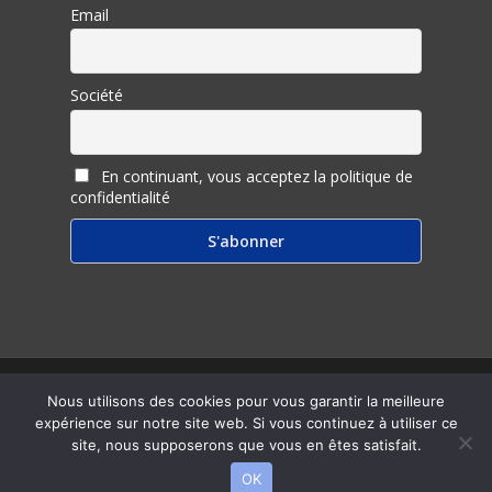
Email
Société
En continuant, vous acceptez la politique de
confidentialité
© 2026 Inter Ligere.
Nous utilisons des cookies pour vous garantir la meilleure
expérience sur notre site web. Si vous continuez à utiliser ce
twitter
facebook
linkedin
youtube
RSS
email
site, nous supposerons que vous en êtes satisfait.
OK