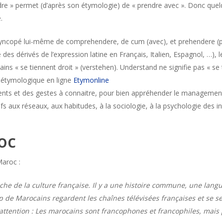
re » permet (d’après son étymologie) de « prendre avec ». Donc quelq
.
yncopé lui-même de comprehendere, de cum (avec), et prehendere (p
 des dérivés de l’expression latine en Français, Italien, Espagnol, …), 
ins « se tiennent droit » (verstehen). Understand ne signifie pas « s
e étymologique en ligne
Etymonline
ents et des gestes à connaitre, pour bien appréhender le management i
atifs aux réseaux, aux habitudes, à la sociologie, à la psychologie des
.
oc
Maroc :
oche de la culture française. Il y a une histoire commune, une la
 de Marocains regardent les chaînes télévisées françaises et se se
attention : Les marocains sont francophones et francophiles, mais