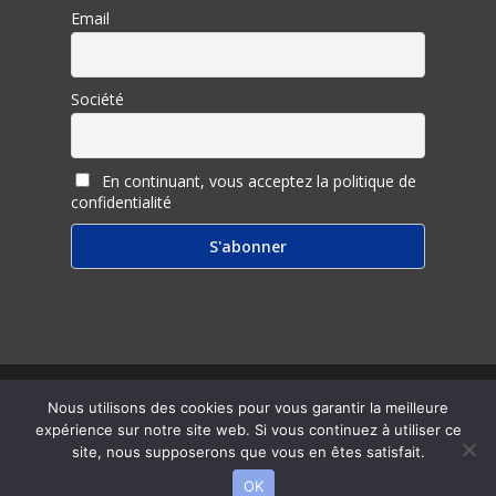
Email
Société
En continuant, vous acceptez la politique de
confidentialité
© 2026 Inter Ligere.
Nous utilisons des cookies pour vous garantir la meilleure
expérience sur notre site web. Si vous continuez à utiliser ce
twitter
facebook
linkedin
youtube
RSS
email
site, nous supposerons que vous en êtes satisfait.
OK