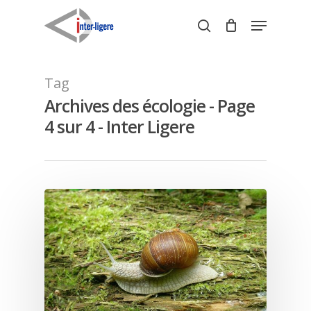
Skip
Menu
to
search
Close
main
Menu
content
Tag
Archives des écologie - Page
4 sur 4 - Inter Ligere