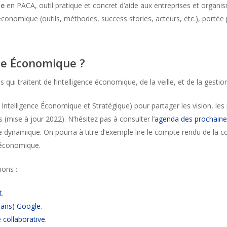
ue
en PACA, outil pratique et concret d’aide aux entreprises et orga
 économique (outils, méthodes, success stories, acteurs, etc.), porté
nce Économique ?
s qui traitent de l’intelligence économique, de la veille, et de la gesti
ub Intelligence Économique et Stratégique) pour partager les vision, les
 (mise à jour 2022). N’hésitez pas à consulter l’
agenda des prochaine
e dynamique. On pourra à titre d’exemple lire le compte rendu de la 
 économique.
ions :
t
.
 sans) Google
.
e collaborative
.