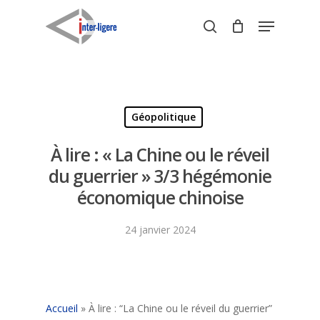
Skip
Menu
to
search
Close
main
Menu
content
Géopolitique
À lire : « La Chine ou le réveil
du guerrier » 3/3 hégémonie
économique chinoise
24 janvier 2024
Accueil
»
À lire : “La Chine ou le réveil du guerrier”