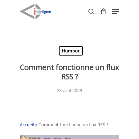
Skip
Menu
to
search
Close
main
Menu
content
Humour
Comment fonctionne un flux
RSS ?
28 avril 2009
Accueil
»
Comment fonctionne un flux RSS ?