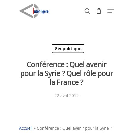
Skip
Menu
to
search
Close
main
Menu
content
Géopolitique
Conférence : Quel avenir
pour la Syrie ? Quel rôle pour
la France ?
22 avril 2012
Accueil
»
Conférence : Quel avenir pour la Syrie ?