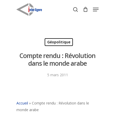
Skip
Menu
to
search
Close
main
Menu
content
Géopolitique
Compte rendu : Révolution
dans le monde arabe
5 mars 2011
Accueil
»
Compte rendu : Révolution dans le
monde arabe