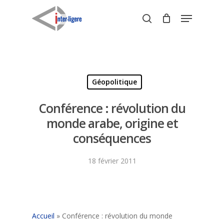
Skip
Menu
to
search
Close
main
Menu
content
Géopolitique
Conférence : révolution du
monde arabe, origine et
conséquences
18 février 2011
Accueil
»
Conférence : révolution du monde