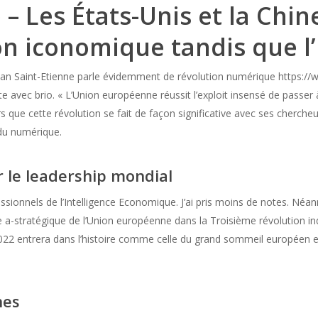
– Les États-Unis et la Chin
on iconomique tandis que l
an Saint-Etienne parle évidemment de révolution numérique https://ww
te avec brio. « L’Union européenne réussit l’exploit insensé de passer
rs que cette révolution se fait de façon significative avec ses chercheu
 du numérique.
r le leadership mondial
sionnels de l’Intelligence Economique. J’ai pris moins de notes. Néanmo
a-stratégique de l’Union européenne dans la Troisième révolution ind
22 entrera dans l’histoire comme celle du grand sommeil européen et
nes