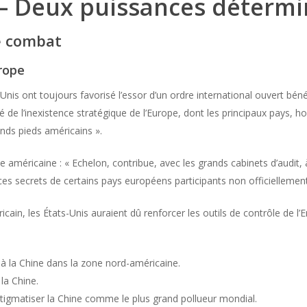
 – Deux puissances déterm
e combat
urope
nis ont toujours favorisé l’essor d’un ordre international ouvert béné
de l’inexistence stratégique de l’Europe, dont les principaux pays, ho
ands pieds américains ».
nce américaine : « Echelon, contribue, avec les grands cabinets d’audit
ices secrets de certains pays européens participants non officiellemen
ricain, les États-Unis auraient dû renforcer les outils de contrôle de l
e à la Chine dans la zone nord-américaine.
la Chine.
 stigmatiser la Chine comme le plus grand pollueur mondial.