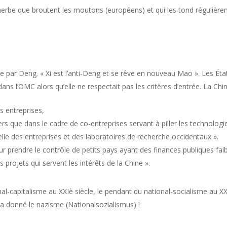
l’herbe que broutent les moutons (européens) et qui les tond régulièr
ise par Deng. « Xi est l’anti-Deng et se rêve en nouveau Mao ». Les Éta
ns l’OMC alors qu’elle ne respectait pas les critères d’entrée. La Chin
 entreprises,
rs que dans le cadre de co-entreprises servant à piller les technologi
lle des entreprises et des laboratoires de recherche occidentaux ».
ur prendre le contrôle de petits pays ayant des finances publiques fa
s projets qui servent les intérêts de la Chine ».
ional-capitalisme au XXIè siècle, le pendant du national-socialisme au X
 a donné le nazisme (Nationalsozialismus) !