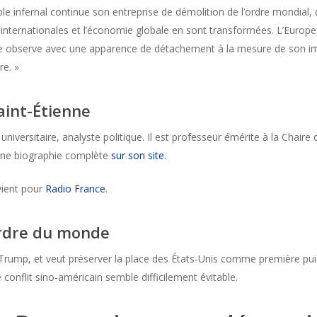
 infernal continue son entreprise de démolition de l’ordre mondial, 
s internationales et l’économie globale en sont transformées. L’Europe
’elle observe avec une apparence de détachement à la mesure de son imp
re. »
aint-Étienne
universitaire, analyste politique. Il est professeur émérite à la Chaire
 une biographie complète
sur son site
.
rvient pour
Radio France
.
ordre du monde
e Trump, et veut préserver la place des États-Unis comme première pu
e conflit sino-américain semble difficilement évitable.