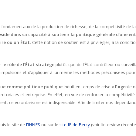
ux fondamentaux de la production de richesse, de la compétitivité de 
éside dans sa capacité à soutenir la politique générale d’une ent
oire ou un État.
Cette notion de soutien est à privilégier, à la conditi
r le rôle de l’État stratège
plutôt que de l’État contrôleur ou survei
des impulsions et d’appliquer à lui-même les méthodes préconisées pour
ique comme politique publique
induit en temps de crise « l’urgente n
erritoriales et entreprise. En effet, en vue de renforcer la compétitivit
uent, ce volontarisme est indispensable. Afin de limiter nos dépendan
is le site de
l’IHNES
ou sur le
site IE de Bercy
(voir l’interview récent