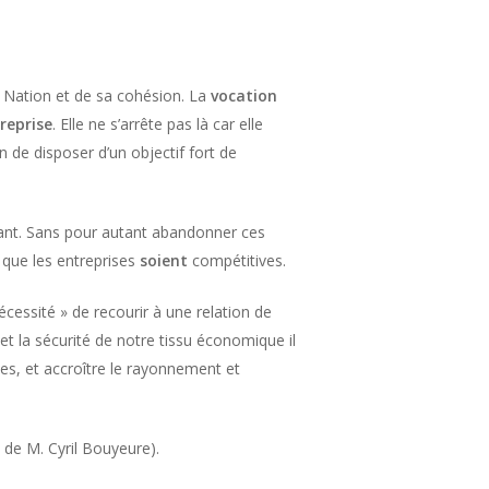
la Nation et de sa cohésion. La
vocation
reprise
. Elle ne s’arrête pas là car elle
on de disposer d’un objectif fort de
llant. Sans pour autant abandonner ces
 que les entreprises
soient
compétitives.
écessité » de recourir à une relation de
é et la sécurité de notre tissu économique il
ces, et accroître le rayonnement et
e de M. Cyril Bouyeure).