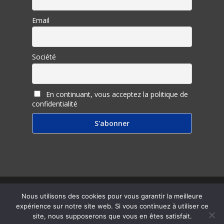
Email
Société
En continuant, vous acceptez la politique de
confidentialité
© 2026 Inter Ligere.
Nous utilisons des cookies pour vous garantir la meilleure
expérience sur notre site web. Si vous continuez à utiliser ce
twitter
facebook
linkedin
youtube
RSS
email
site, nous supposerons que vous en êtes satisfait.