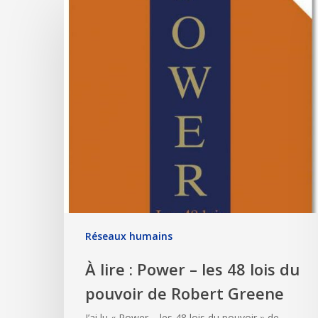
Réseaux humains
À lire : Power – les 48 lois du
pouvoir de Robert Greene
J’ai lu « Power – les 48 lois du pouvoir » de