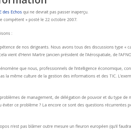
IE des Echos
qui ne devrait pas passer inaperçu.
tre compétent » posté le 22 octobre 2007.
isons :
mpétence de nos dirigeants. Nous avons tous des discussions type « c
cela vient d’Henri Martre (ancien président de l’Aérospatiale, de l’AFNO
phénomène que nous, professionnels de l’intelligence économique, connais
pas la même culture de la gestion des informations et des TIC. L’exe
r les problèmes de management, de délégation de pouvoir et du type 
pu éviter ce problème ? La encore ce sont des questions récurrentes p
 propos n’est pas blâmer outre mesure un fleuron européen (qu’il faudr