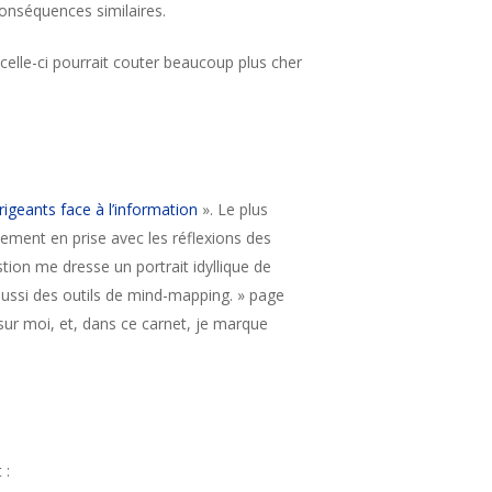
conséquences similaires.
elle-ci pourrait couter beaucoup plus cher
rigeants face à l’information
». Le plus
tement en prise avec les réflexions des
stion me dresse un portrait idyllique de
 aussi des outils de mind-mapping. » page
 sur moi, et, dans ce carnet, je marque
 :