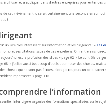
ns à diffuser et à appliquer dans d’autres entreprises pour éviter des 
s de cet « événement », serait certainement une seconde erreur, qui c
rbus !
irigeant
t un livre très intéressant sur l’information et les dirigeants : «
Les di
s nombreuses citations issues de ces entretiens. On rentre ainsi direc
 aujourd’hui est la profusion des slides » page 62. « Le contrôle de ge
age 68. « J’utilise aussi beaucoup d’outils pour noter des choses, mais
des choses qui ne sont pas écrites, alors j’ai toujours un petit carnet
 semblent importantes » page 118.
comprendre l’information
sentiel. Inter-Ligere organise des formations spécialisées sur le sujet