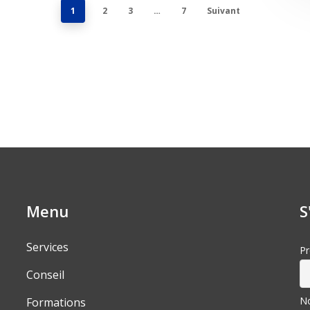
1
2
3
…
7
Suivant
Menu
S
Services
P
Conseil
N
Formations