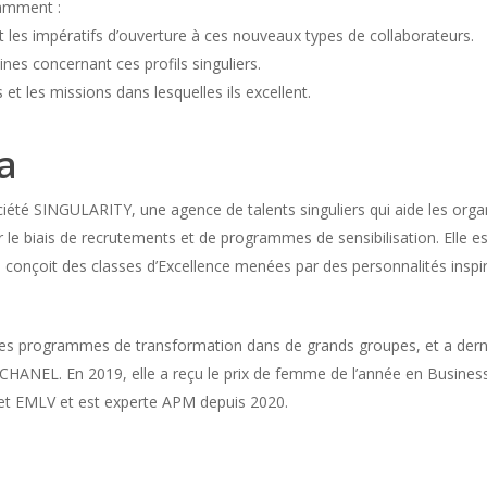
tamment :
t les impératifs d’ouverture à ces nouveaux types de collaborateurs.
es concernant ces profils singuliers.
et les missions dans lesquelles ils excellent.
a
ciété SINGULARITY, une agence de talents singuliers qui aide les org
ar le biais de recrutements et de programmes de sensibilisation. Elle
onçoit des classes d’Excellence menées par des personnalités inspira
 des programmes de transformation dans de grands groupes, et a der
ANEL. En 2019, elle a reçu le prix de femme de l’année en Business A
 et EMLV et est experte APM depuis 2020.
s