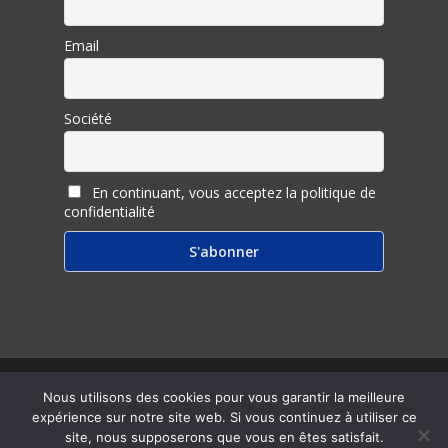
Email
Société
En continuant, vous acceptez la politique de
confidentialité
© 2026 Inter Ligere.
Nous utilisons des cookies pour vous garantir la meilleure
expérience sur notre site web. Si vous continuez à utiliser ce
twitter
facebook
linkedin
youtube
RSS
email
site, nous supposerons que vous en êtes satisfait.