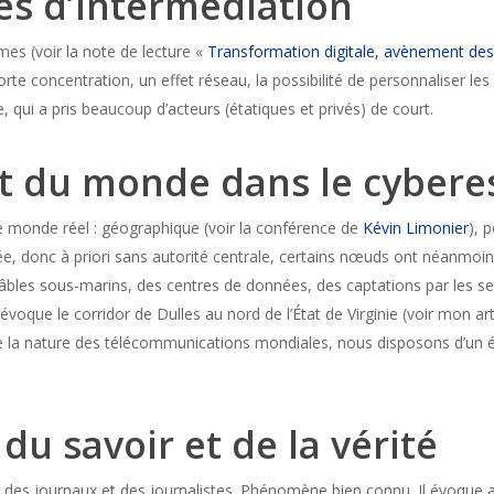
es d’intermédiation
es (voir la note de lecture «
Transformation digitale, avènement de
e concentration, un effet réseau, la possibilité de personnaliser les 
ui a pris beaucoup d’acteurs (étatiques et privés) de court.
t du monde dans le cybere
 monde réel : géographique (voir la conférence de
Kévin Limonier
), 
e, donc à priori sans autorité centrale, certains nœuds ont néanmoi
 câbles sous-marins, des centres de données, des captations par les s
voque le corridor de Dulles au nord de l’État de Virginie (voir mon art
 de la nature des télécommunications mondiales, nous disposons d’un 
du savoir et de la vérité
 des journaux et des journalistes. Phénomène bien connu. Il évoque au