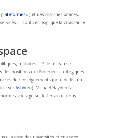
s plateformes
« ) et des marchés bifaces.
services … Tout ceci explique la croissance
space
politiques, militaires … Si le réseau se
ns des positions extrêmement stratégiques.
ervices de renseignements (note de lecture
icle sur
Ashburn
). Michael Hayden l’a
énorme avantage sur le terrain et nous
ssi la crise des universités et envisage