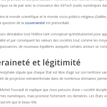
ampus va de pair avec la croissance des EdTech (outils numériques dans
re le monde scientifique et le monde socio-politico-religieux (Galilée
a question de la
souveraineté
est primordiale.
rs déstabilise tout l’édifice tant conceptuel qu’institutionnel pour 
 finalité et par conséquent les valeurs des sociétés tout comme les mo
uissances, de nouveaux équilibres auxquels certains acteurs se cons
raineté et légitimité
stphalie stipule que chaque État est libre d’agir sur son territoire sa
té de projection extraterritoriale dans de nombreux domaines (armée
ichel Foucault et explique que nous passons d’une « société disciplina
rmes numériques, mais promeut fortement ces dernières. Les États von
’auront que le beau rôle.