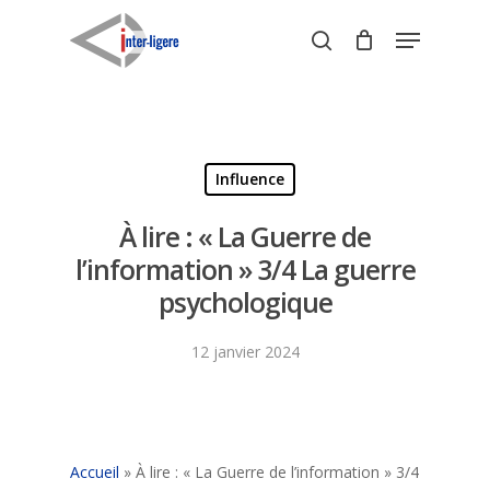
Skip
Menu
to
search
Close
main
Menu
content
Influence
À lire : « La Guerre de
l’information » 3/4 La guerre
psychologique
12 janvier 2024
Accueil
»
À lire : « La Guerre de l’information » 3/4