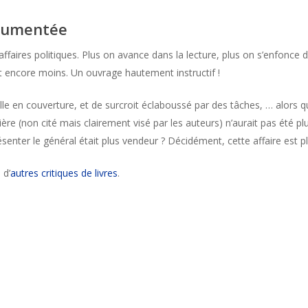
ocumentée
ires politiques. Plus on avance dans la lecture, plus on s’enfonce dan
t encore moins. Un ouvrage hautement instructif !
e en couverture, et de surcroit éclaboussé par des tâches, … alors qu’il
re (non cité mais clairement visé par les auteurs) n’aurait pas été plus
senter le général était plus vendeur ? Décidément, cette affaire est 
 d’
autres critiques de livres
.