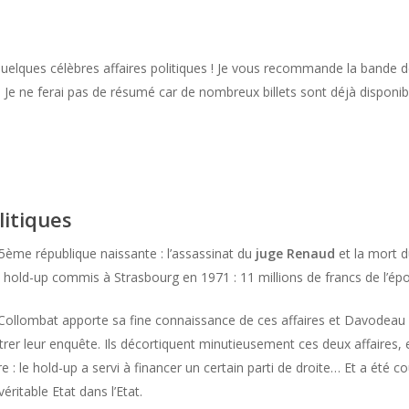
quelques célèbres affaires politiques ! Je vous recommande la bande 
e ne ferai pas de résumé car de nombreux billets sont déjà disponibles
litiques
 5ème république naissante : l’assassinat du
juge Renaud
et la mort d
n hold-up commis à Strasbourg en 1971 : 11 millions de francs de l’épo
Collombat apporte sa fine connaissance de ces affaires et Davodeau
ustrer leur enquête. Ils décortiquent minutieusement ces deux affaires
aire : le hold-up a servi à financer un certain parti de droite… Et a été
véritable Etat dans l’Etat.