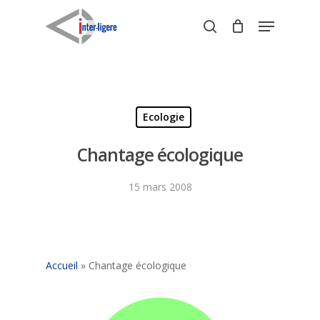
Skip
Menu
to
search
Close
main
Menu
content
Ecologie
Chantage écologique
15 mars 2008
Accueil
»
Chantage écologique