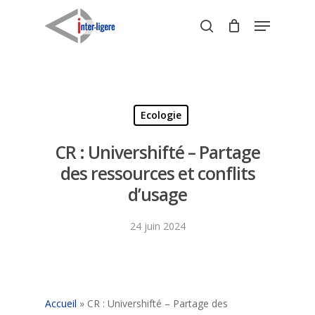
Skip
Menu
to
search
Close
main
Menu
content
Ecologie
CR : Univershifté – Partage
des ressources et conflits
d’usage
24 juin 2024
Accueil
»
CR : Univershifté – Partage des