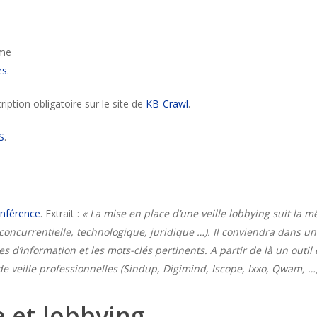
ème
ès
.
cription obligatoire sur le site de
KB-Crawl
.
S
.
onférence
. Extrait :
« La mise en place d’une veille lobbying suit la
concurrentielle, technologique, juridique …). Il conviendra dans un
es d’information et les mots-clés pertinents. A partir de là un outil
e veille professionnelles (Sindup, Digimind, Iscope, Ixxo, Qwam, …)
le et lobbying