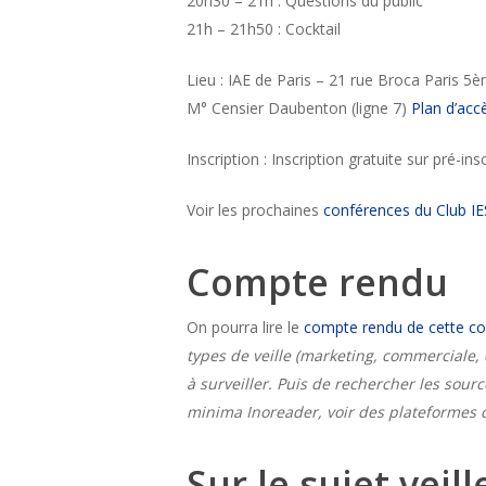
20h30 – 21h : Questions du public
21h – 21h50 : Cocktail
Lieu : IAE de Paris – 21 rue Broca Paris 5
M° Censier Daubenton (ligne 7)
Plan d’acc
Inscription : Inscription gratuite sur pré-ins
Voir les prochaines
conférences du Club IE
Compte rendu
On pourra lire le
compte rendu de cette c
types de veille (marketing, commerciale, 
à surveiller. Puis de rechercher les sourc
minima Inoreader, voir des plateformes d
Sur le sujet veil