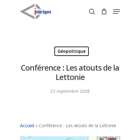
Skip
Menu
to
search
Close
main
Menu
content
Géopolitique
Conférence : Les atouts de la
Lettonie
23 septembre 2008
Accueil
»
Conférence : Les atouts de la Lettonie