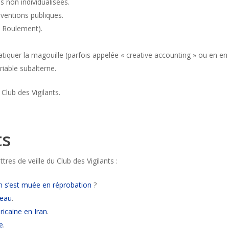
s non individualisées.
entions publiques.
e Roulement).
ratiquer la magouille (parfois appelée « creative accounting » ou en en 
iable subalterne.
 Club des Vigilants.
ts
ttres de veille du Club des Vigilants :
n s’est muée en réprobation
?
’eau
.
icaine en Iran
.
e
.