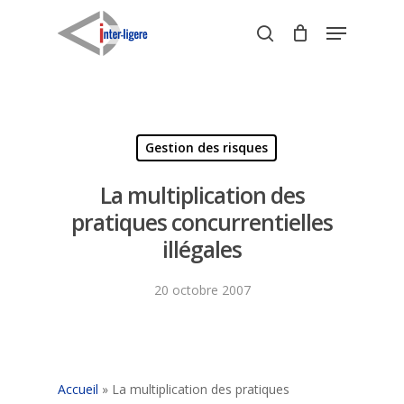
Skip
Menu
to
search
Close
main
Menu
content
Gestion des risques
La multiplication des
pratiques concurrentielles
illégales
20 octobre 2007
Accueil
»
La multiplication des pratiques