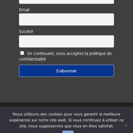
Email
Société
En continuant, vous acceptez la politique de
confidentialité
© 2026 Inter Ligere.
Nous utilisons des cookies pour vous garantir la meilleure
expérience sur notre site web. Si vous continuez à utiliser ce
twitter
facebook
linkedin
youtube
RSS
email
site, nous supposerons que vous en êtes satisfait.