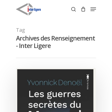
Skip
Menu
to
search
Close
main
Menu
content
Tag
Archives des Renseignement
- Inter Ligere