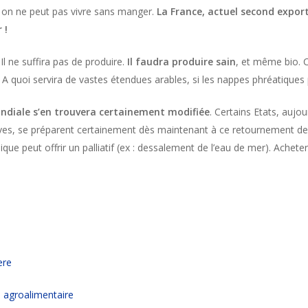
e, on ne peut pas vivre sans manger.
La France, actuel second expor
 !
l ne suffira pas de produire.
Il faudra produire sain
, et même bio. C
 A quoi servira de vastes étendues arables, si les nappes phréatiques
ndiale s’en trouvera certainement modifiée
. Certains Etats, aujou
es, se préparent certainement dès maintenant à ce retournement de 
que peut offrir un palliatif (ex : dessalement de l’eau de mer). Achete
ere
ie agroalimentaire