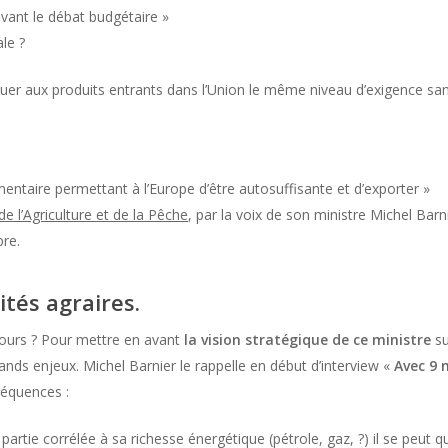
avant le débat budgétaire »
ale ?
uer aux produits entrants dans l’Union le même niveau d’exigence san
entaire permettant à l’Europe d’être autosuffisante et d’exporter »
de l’Agriculture et de la Pêche
, par la voix de son ministre Michel Barni
bre.
tés agraires.
cours ? Pour mettre en avant
la vision stratégique de ce ministre
su
ands enjeux. Michel Barnier le rappelle en début d’interview «
Avec 9 
séquences :
n partie corrélée à sa richesse énergétique (pétrole, gaz, ?) il se peut 