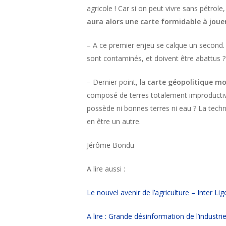
agricole ! Car si on peut vivre sans pétrol
aura alors une carte formidable à jouer
– A ce premier enjeu se calque un second. I
sont contaminés, et doivent être abattus ?
– Dernier point, la
carte géopolitique mo
composé de terres totalement improductiv
possède ni bonnes terres ni eau ? La techni
en être un autre.
Jérôme Bondu
A lire aussi :
Le nouvel avenir de l’agriculture – Inter Lig
A lire : Grande désinformation de l’industr