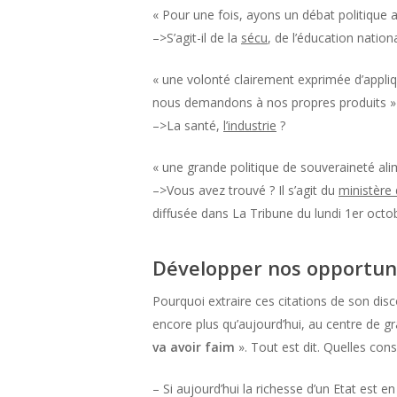
« Pour une fois, ayons un débat politique 
–>S’agit-il de la
sécu
, de l’éducation nation
« une volonté clairement exprimée d’appliq
nous demandons à nos propres produits »
–>La santé,
l’industrie
?
« une grande politique de souveraineté alim
–>Vous avez trouvé ? Il s’agit du
ministère 
diffusée dans La Tribune du lundi 1er octo
Développer nos opportuni
Pourquoi extraire ces citations de son dis
encore plus qu’aujourd’hui, au centre de gr
va avoir faim
». Tout est dit. Quelles con
– Si aujourd’hui la richesse d’un Etat est e