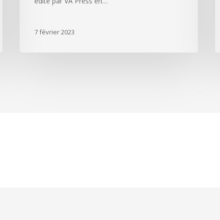
édité par VA Press en…
7 février 2023