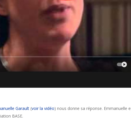
nuelle Garault
(
voir la vidéo
) nous donne sa réponse. Emmanuelle est 
ciation BASE.