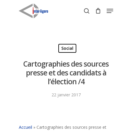
Skip
Menu
to
search
Close
main
Menu
content
Social
Cartographies des sources
presse et des candidats à
l’élection /4
22 janvier 2017
Accueil
»
Cartographies des sources presse et