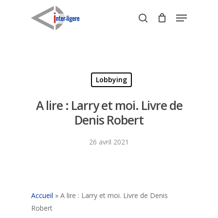
Skip
Menu
to
search
Close
main
Menu
content
Lobbying
A lire : Larry et moi. Livre de
Denis Robert
26 avril 2021
Accueil
»
A lire : Larry et moi. Livre de Denis
Robert