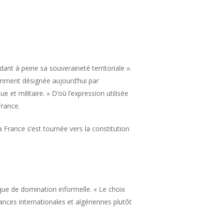
dant à peine sa souveraineté territoriale ».
uramment désignée aujourd’hui par
et militaire. » D’où l’expression utilisée
France.
la France s’est tournée vers la constitution
ique de domination informelle. « Le choix
tances internationales et algériennes plutôt