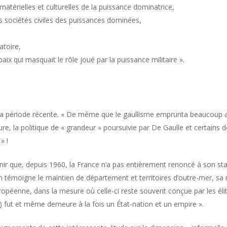
atérielles et culturelles de la puissance dominatrice,
es sociétés civiles des puissances dominées,
atoire,
paix qui masquait le rôle joué par la puissance militaire ».
c la période récente. « De même que le gaullisme emprunta beaucoup a
ure, la politique de « grandeur » poursuivie par De Gaulle et certains d
» !
ir que, depuis 1960, la France n’a pas entièrement renoncé à son stat
 témoigne le maintien de département et territoires d’outre-mer, sa re
opéenne, dans la mesure où celle-ci reste souvent conçue par les él
…) fut et même demeure à la fois un État-nation et un empire ».