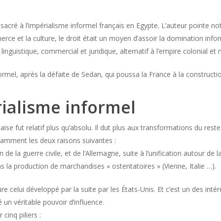
acré à l’impérialisme informel français en Egypte. L’auteur pointe n
erce et la culture, le droit était un moyen d’assoir la domination inf
 linguistique, commercial et juridique, alternatif à l’empire colonial e
ormel, après la défaite de Sedan, qui poussa la France à la construction
rialisme informel
çaise fut relatif plus qu’absolu. Il dut plus aux transformations du r
tamment les deux raisons suivantes :
 la guerre civile, et de l’Allemagne, suite à l’unification autour de l
la production de marchandises « ostentatoires » (Vienne, Italie …).
re celui développé par la suite par les États-Unis. Et c’est un des intér
 un véritable pouvoir d’influence.
cinq piliers :