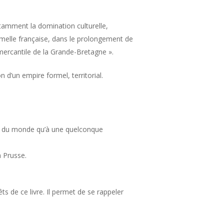
otamment la domination culturelle,
ormelle française, dans le prolongement de
t mercantile de la Grande-Bretagne ».
 d’un empire formel, territorial.
este du monde qu’à une quelconque
a Prusse.
êts de ce livre. Il permet de se rappeler