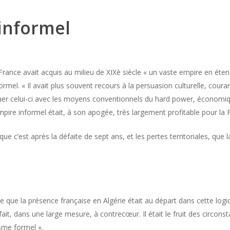
informel
 France avait acquis au milieu de XIXè siècle « un vaste empire en éten
formel. « Il avait plus souvent recours à la persuasion culturelle, co
guer celui-ci avec les moyens conventionnels du hard power, économique 
pire informel était, à son apogée, très largement profitable pour la 
que c’est après la défaite de sept ans, et les pertes territoriales, que 
e que la présence française en Algérie était au départ dans cette log
ait, dans une large mesure, à contrecœur. Il était le fruit des circons
isme formel ».