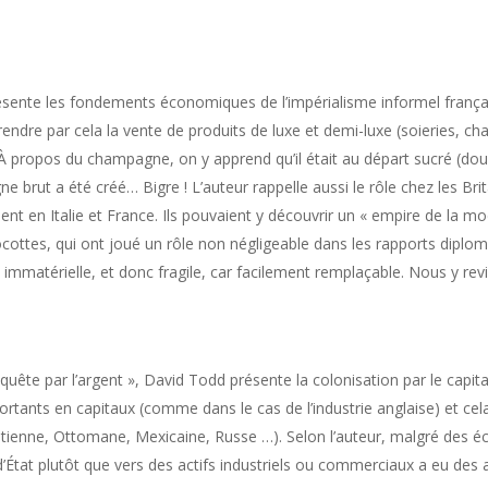
sente les fondements économiques de l’impérialisme informel français.
prendre par cela la vente de produits de luxe et demi-luxe (soieries
À propos du champagne, on y apprend qu’il était au départ sucré (doux)
 brut a été créé… Bigre ! L’auteur rappelle aussi le rôle chez les Bri
nt en Italie et France. Ils pouvaient y découvrir un « empire de la mo
ottes, qui ont joué un rôle non négligeable dans les rapports diplom
 immatérielle, et donc fragile, car facilement remplaçable. Nous y rev
nquête par l’argent », David Todd présente la colonisation par le capit
tants en capitaux (comme dans le cas de l’industrie anglaise) et cela a
ienne, Ottomane, Mexicaine, Russe …). Selon l’auteur, malgré des éch
État plutôt que vers des actifs industriels ou commerciaux a eu des av