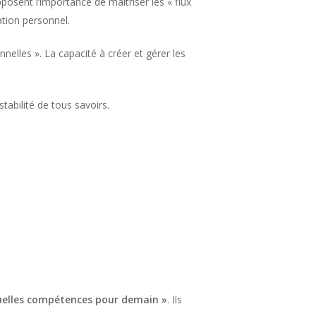
pposent l’importance de maitriser les « flux
ation personnel.
nelles ». La capacité à créer et gérer les
stabilité de tous savoirs.
 Quelles compétences pour demain »
. Ils