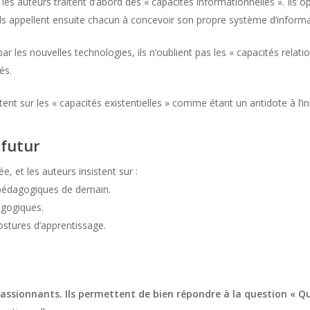
 les auteurs traitent d’abord des « capacités informationnelles ». Ils o
. Ils appellent ensuite chacun à concevoir son propre système d’inform
 les nouvelles technologies, ils n’oublient pas les « capacités relation
és.
stent sur les « capacités existentielles » comme étant un antidote à l’in
 futur
e, et les auteurs insistent sur :
 pédagogiques de demain.
agogiques.
ostures d’apprentissage.
s passionnants. Ils permettent de bien répondre à la question «