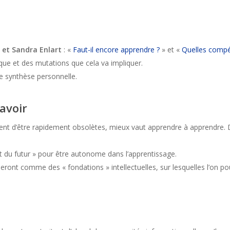
et Sandra Enlart
: «
Faut-il encore apprendre ?
» et «
Quelles comp
ique et des mutations que cela va impliquer.
e synthèse personnelle.
avoir
uent d’être rapidement obsolètes, mieux vaut apprendre à apprendre.
et du futur » pour être autonome dans l’apprentissage.
seront comme des « fondations » intellectuelles, sur lesquelles l’on p
.