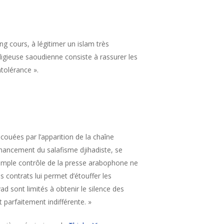
ng cours, à légitimer un islam très
ligieuse saoudienne consiste à rassurer les
ntolérance ».
couées par l’apparition de la chaîne
inancement du salafisme djihadiste, se
 simple contrôle de la presse arabophone ne
es contrats lui permet d’étouffer les
yad sont limités à obtenir le silence des
t parfaitement indifférente. »