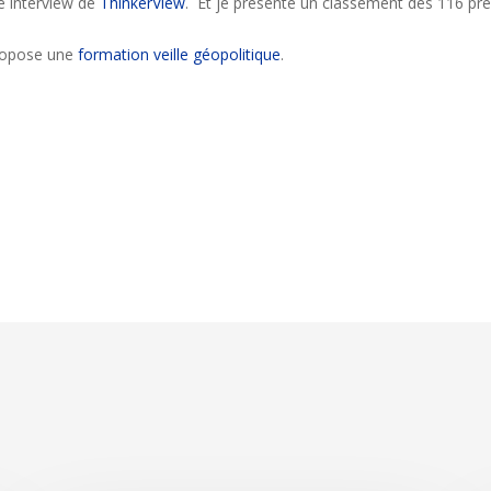
te interview de
ThinkerView
. Et je présente un classement des 116 p
 propose une
formation veille géopolitique
.