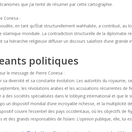
écanismes que j’ai tenté de résumer par cette cartographie.
re Conesa :
oudite, en tant qu’État structurellement wahhabite, a contribué, au lo
 islamique mondiale. La contradiction structurelle de la diplomatie re
t sa hiérarchie religieuse diffuser un discours salafiste d’une grande i
geants politiques
t sur le message de Pierre Conesa :
 sa diversité et sa constante évolution. Les autorités du royaume, se
 septembre, les révolutions arabes et les accusations récurrentes de f
r à des sociétés spécialisées dans le lobbying international et que le
mps un dispositif mondial d’une incroyable richesse, et la multiplicité d
ispositif couvre l’essentiel des pays occidentaux, où les objectifs de R
 et des grands responsables de l’islam. L’opinion publique, elle, lui es