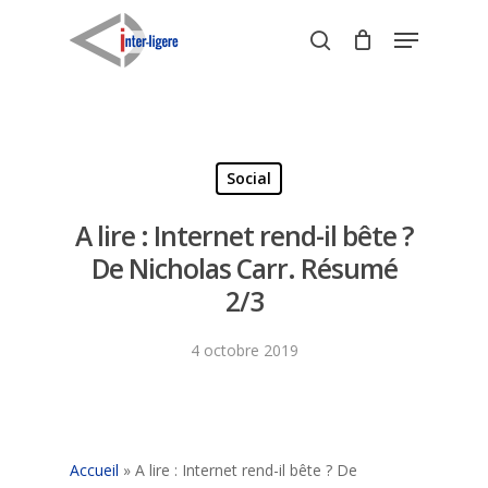
Skip
Menu
to
search
Close
main
Menu
content
Social
A lire : Internet rend-il bête ?
De Nicholas Carr. Résumé
2/3
4 octobre 2019
Accueil
»
A lire : Internet rend-il bête ? De