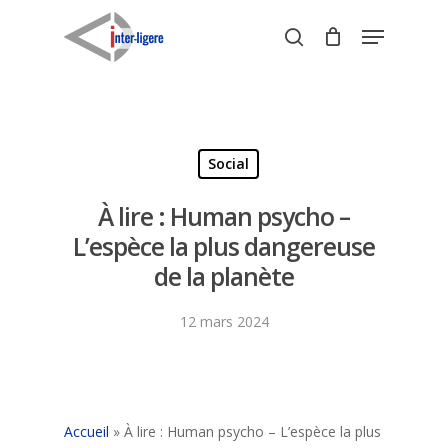
Skip
Menu
to
search
Close
main
Menu
content
Social
À lire : Human psycho –
L’espèce la plus dangereuse
de la planète
12 mars 2024
Accueil
»
À lire : Human psycho – L’espèce la plus