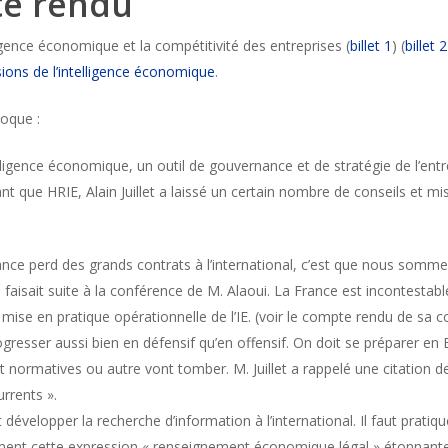
te rendu
elligence économique et la compétitivité des entreprises (
billet 1
) (
billet 2
ions de l’intelligence économique
.
loque :
ntelligence économique, un outil de gouvernance et de stratégie de l’ent
t que HRIE, Alain Juillet a laissé un certain nombre de conseils et mises
rance perd des grands contrats à l’international, c’est que nous somme
i faisait suite à la conférence de M. Alaoui. La France est incontesta
la mise en pratique opérationnelle de l’IE. (voir le compte rendu de sa 
rogresser aussi bien en défensif qu’en offensif. On doit se préparer en
nt normatives ou autre vont tomber. M. Juillet a rappelé une citation de
rrents ».
ut développer la recherche d’information à l’international. Il faut pra
ement cette expression « renseignement économique légal » étonnante