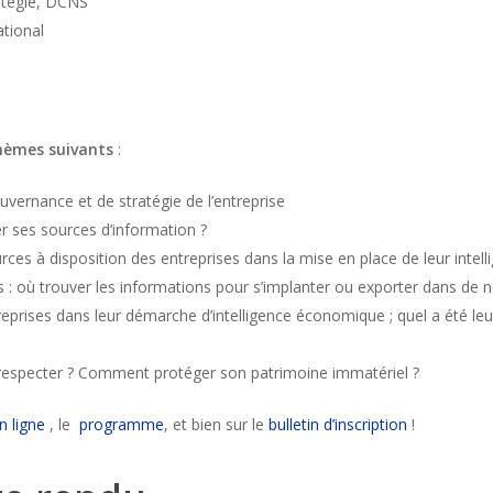
atégie, DCNS
tional
hèmes suivants
:
uvernance et de stratégie de l’entreprise
er ses sources d’information ?
es à disposition des entreprises dans la mise en place de leur intel
s : où trouver les informations pour s’implanter ou exporter dans de n
treprises dans leur démarche d’intelligence économique ; quel a été l
 à respecter ? Comment protéger son patrimoine immatériel ?
n ligne
, le
programme
, et bien sur le
bulletin d’inscription
!