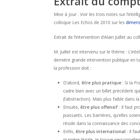
Extrait du comp
Mise à jour : Voir les trois notes sur l’int
colloque Les Echos de 2010 sur les
dimens
Extrait de l’intervention d’Alain Juillet au col
M. Juillet est intervenu sur le thème : L’i
dernière grande intervention publique en tan
la profession doit :
D’abord,
être plus pratique
: Si la F
cadre bien avec un billet précédent qu
(l’abstraction). Mais plus faible dans 
Ensuite,
être plus offensif
: Il faut p
puissants. Les barrières, qu’elles soie
réside dans la connaissance des concu
Enfin,
être plus international
: Il fa
manière légale. Je trouve personnell