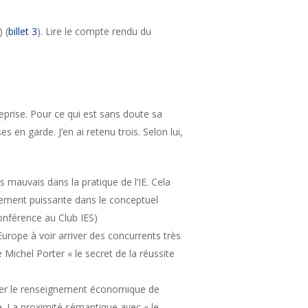
) (
billet 3
). Lire le compte rendu du
reprise. Pour ce qui est sans doute sa
 en garde. J’en ai retenu trois. Selon lui,
s mauvais dans la pratique de l’IE. Cela
blement puissante dans le conceptuel
conférence au Club IES)
 Europe à voir arriver des concurrents très
 Michel Porter « le secret de la réussite
tiquer le renseignement économique de
. La proximité sémantique avec « le