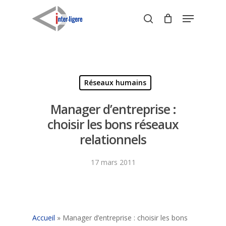
Skip
Menu
to
search
Close
main
Menu
content
Réseaux humains
Manager d’entreprise :
choisir les bons réseaux
relationnels
17 mars 2011
Accueil
»
Manager d’entreprise : choisir les bons