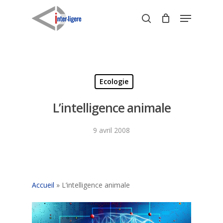
Skip
Menu
to
search
Close
main
Menu
content
Ecologie
L’intelligence animale
9 avril 2008
Accueil
»
L’intelligence animale