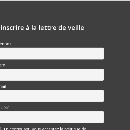
'inscrire à la lettre de veille
rénom
om
ail
ciété
En continuant, vous acceptez la politique de