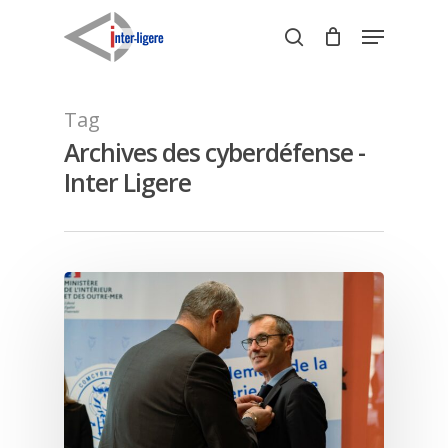
Skip
Menu
to
search
Close
main
Menu
content
Tag
Archives des cyberdéfense -
Inter Ligere