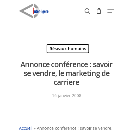
Skip
Menu
to
search
Close
main
Menu
content
Réseaux humains
Annonce conférence : savoir
se vendre, le marketing de
carriere
16 janvier 2008
Accueil
»
Annonce conférence : savoir se vendre,