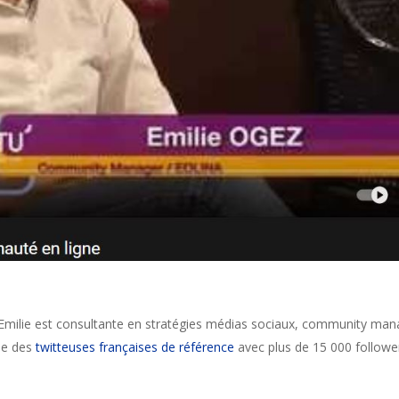
 Emilie est consultante en stratégies médias sociaux, community ma
une des
twitteuses françaises de référence
avec plus de 15 000 follower